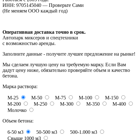
ИНН: 9705145040 — Проверьте Сами
(Не меняем ООО каждый год)
Оперативная доставка точно в срок.
Автопарк миксеров и спецтехники
с возможностью аренды.
Заполните данные - получите лучшее предложение на рынке!
Мы сделаем лучшую цену на требуемую марку. Если Вам
дадут цену ниже, обязательно проверяйте объем и качество
бетона.
Марка раствора:
М-25
М-50
М-75
М-100
М-150
М-200
М-250
М-300
М-350
М-400
Молочко
Объем бетона:
6-50 м3
50-500 м3
500-1.000 м3
Свыше 1000 м3