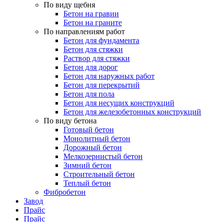
По виду щебня
Бетон на гравии
Бетон на граните
По направлениям работ
Бетон для фундамента
Бетон для стяжки
Раствор для стяжки
Бетон для дорог
Бетон для наружных работ
Бетон для перекрытий
Бетон для пола
Бетон для несущих конструкций
Бетон для железобетонных конструкций
По виду бетона
Готовый бетон
Монолитный бетон
Дорожный бетон
Мелкозернистый бетон
Зимний бетон
Строительный бетон
Теплый бетон
Фибробетон
Завод
Прайс
Прайс