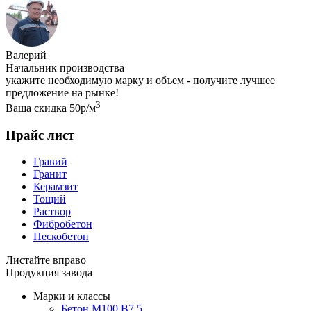
Валерий
Начальник производства
укажите необходимую марку и объем - получите лучшее
предложение на рынке!
3
Ваша скидка 50р/м
Прайс лист
Гравий
Гранит
Керамзит
Тощий
Раствор
Фибробетон
Пескобетон
Листайте вправо
Продукция завода
Марки и классы
Бетон М100 В7.5