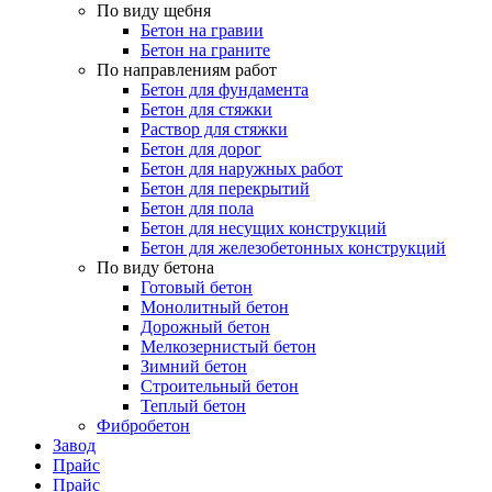
По виду щебня
Бетон на гравии
Бетон на граните
По направлениям работ
Бетон для фундамента
Бетон для стяжки
Раствор для стяжки
Бетон для дорог
Бетон для наружных работ
Бетон для перекрытий
Бетон для пола
Бетон для несущих конструкций
Бетон для железобетонных конструкций
По виду бетона
Готовый бетон
Монолитный бетон
Дорожный бетон
Мелкозернистый бетон
Зимний бетон
Строительный бетон
Теплый бетон
Фибробетон
Завод
Прайс
Прайс