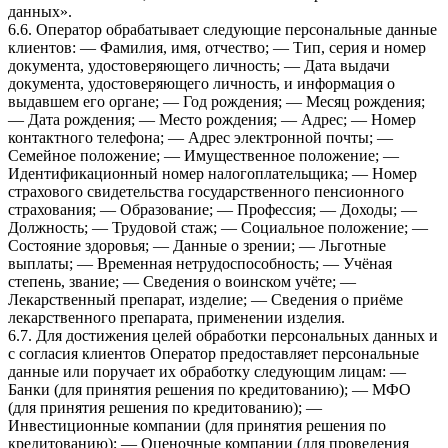
данных».
6.6. Оператор обрабатывает следующие персональные данные
клиентов: — Фамилия, имя, отчество; — Тип, серия и номер
документа, удостоверяющего личность; — Дата выдачи
документа, удостоверяющего личность, и информация о
выдавшем его органе; — Год рождения; — Месяц рождения;
— Дата рождения; — Место рождения; — Адрес; — Номер
контактного телефона; — Адрес электронной почты; —
Семейное положение; — Имущественное положение; —
Идентификационный номер налогоплательщика; — Номер
страхового свидетельства государственного пенсионного
страхования; — Образование; — Профессия; — Доходы; —
Должность; — Трудовой стаж; — Социальное положение; —
Состояние здоровья; — Данные о зрении; — Льготные
выплаты; — Временная нетрудоспособность; — Учёная
степень, звание; — Сведения о воинском учёте; —
Лекарственный препарат, изделие; — Сведения о приёме
лекарственного препарата, применении изделия.
6.7. Для достижения целей обработки персональных данных и
с согласия клиентов Оператор предоставляет персональные
данные или поручает их обработку следующим лицам: —
Банки (для принятия решения по кредитованию); — МФО
(для принятия решения по кредитованию); —
Инвестиционные компании (для принятия решения по
кредитованию); — Оценочные компании (для проведения