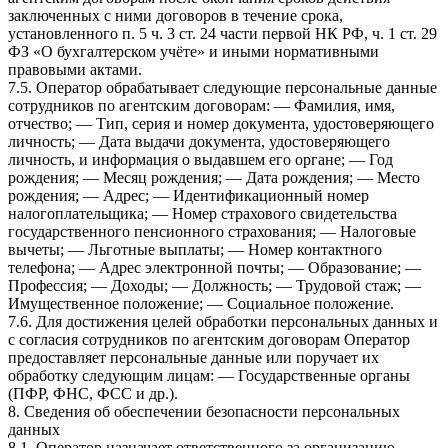
заключенных с ними договоров в течение срока,
установленного п. 5 ч. 3 ст. 24 части первой НК РФ, ч. 1 ст. 29
ФЗ «О бухгалтерском учёте» и иными нормативными
правовыми актами.
7.5. Оператор обрабатывает следующие персональные данные
сотрудников по агентским договорам: — Фамилия, имя,
отчество; — Тип, серия и номер документа, удостоверяющего
личность; — Дата выдачи документа, удостоверяющего
личность, и информация о выдавшем его органе; — Год
рождения; — Месяц рождения; — Дата рождения; — Место
рождения; — Адрес; — Идентификационный номер
налогоплательщика; — Номер страхового свидетельства
государственного пенсионного страхования; — Налоговые
вычеты; — Льготные выплаты; — Номер контактного
телефона; — Адрес электронной почты; — Образование; —
Профессия; — Доходы; — Должность; — Трудовой стаж; —
Имущественное положение; — Социальное положение.
7.6. Для достижения целей обработки персональных данных и
с согласия сотрудников по агентским договорам Оператор
предоставляет персональные данные или поручает их
обработку следующим лицам: — Государственные органы
(ПФР, ФНС, ФСС и др.).
8. Сведения об обеспечении безопасности персональных
данных
8.1. Оператор назначает ответственного за организацию