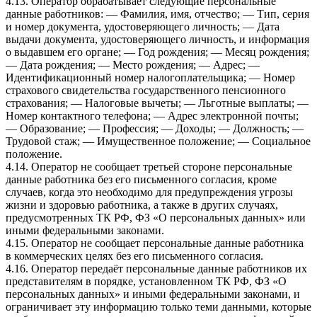
4.13. Оператор обрабатывает следующие персональные
данные работников: — Фамилия, имя, отчество; — Тип, серия
и номер документа, удостоверяющего личность; — Дата
выдачи документа, удостоверяющего личность, и информация
о выдавшем его органе; — Год рождения; — Месяц рождения;
— Дата рождения; — Место рождения; — Адрес; —
Идентификационный номер налогоплательщика; — Номер
страхового свидетельства государственного пенсионного
страхования; — Налоговые вычеты; — Льготные выплаты; —
Номер контактного телефона; — Адрес электронной почты;
— Образование; — Профессия; — Доходы; — Должность; —
Трудовой стаж; — Имущественное положение; — Социальное
положение.
4.14. Оператор не сообщает третьей стороне персональные
данные работника без его письменного согласия, кроме
случаев, когда это необходимо для предупреждения угрозы
жизни и здоровью работника, а также в других случаях,
предусмотренных ТК РФ, ФЗ «О персональных данных» или
иными федеральными законами.
4.15. Оператор не сообщает персональные данные работника
в коммерческих целях без его письменного согласия.
4.16. Оператор передаёт персональные данные работников их
представителям в порядке, установленном ТК РФ, ФЗ «О
персональных данных» и иными федеральными законами, и
ограничивает эту информацию только теми данными, которые