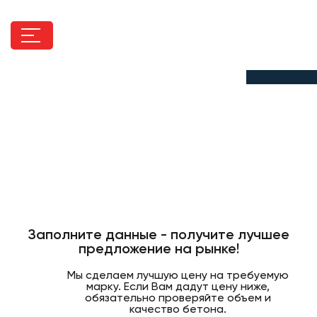
zakaz@mosavtobeton.ru
+7(495)-065-53-44
Заказать звонок
Связаться по почте
Керамзитобетон М250
напрямую с завода
от
2800р/м3 — По ГОСТу
Заполните данные - получите лучшее
предложение на рынке!
Мы сделаем лучшую цену на требуемую
марку. Если Вам дадут цену ниже,
обязательно проверяйте объем и
качество бетона.