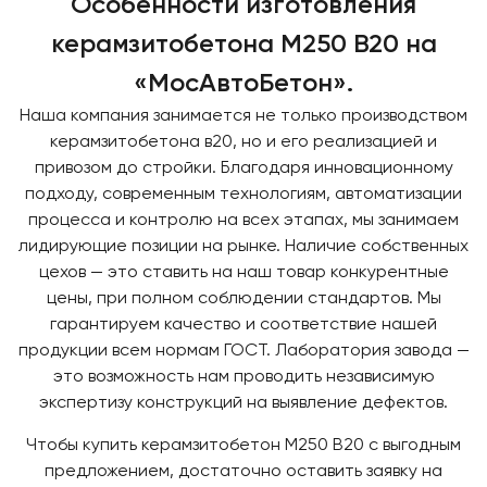
Особенности изготовления
Система подачи
керамзитобетона М250 В20 на
горячей воды
в зимних
«МосАвтоБетон».
условиях
Наша компания занимается не только производством
керамзитобетона в20, но и его реализацией и
привозом до стройки. Благодаря инновационному
подходу, современным технологиям, автоматизации
Утепленные бункера
процесса и контролю на всех этапах, мы занимаем
для прогрева нерудных
лидирующие позиции на рынке. Наличие собственных
материалов
цехов — это ставить на наш товар конкурентные
цены, при полном соблюдении стандартов. Мы
гарантируем качество и соответствие нашей
продукции всем нормам ГОСТ. Лаборатория завода —
это возможность нам проводить независимую
экспертизу конструкций на выявление дефектов.
Чтобы купить керамзитобетон М250 В20 с выгодным
предложением, достаточно оставить заявку на