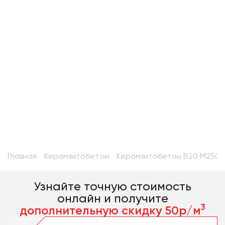
ИНН: 9705145040 — Проверьте Сами
(Не меняем ООО каждый год)
Оперативная доставка точно в срок.
Автопарк миксеров и спецтехники
с возможностью аренды.
Главная
Керамзитобетон
Керамзитобетон В20 М250
Узнайте точную стоимость
онлайн и получите
3
дополнительную скидку 50р/м