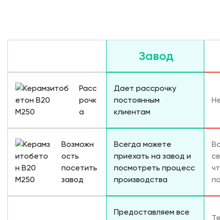
Листайте вправо
Завод
Расс
Дает рассрочку
рочк
постоянным
Н
а
клиентам
Возможн
Всегда можете
В
ость
приехать на завод и
св
посетить
посмотреть процесс
ч
завод
производства
п
Предоставляем все
Т