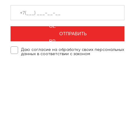
ОТПРАВИТЬ
Даю согласие на обработку своих персональных
данных в соответствии с законом
3 собственных бетонных завода
—
Приезжайте и убедитесь в качестве
бетона.
Надежный производитель бетона.
Работаем с 2005 года.