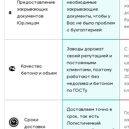
Предоставление
необходимые
з
закрывающих
закрывающие
до
документов
документы, чтобы у
б
Юр.лицам
Вас не было проблем
в
с бухгалтерией
Заводы дорожат
С
своей репутацией и
м
постоянными
ц
Качество
клиентами, поэтому
п
бетона и объем
работают без
2
недолива и бетоном
з
по ГОСТу
к
Доставляем точно в
П
срок, так есть
Сроки
за
Логистичемкий
доставки
о