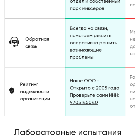
отдел и собственный
с
парк миксеров
Всегда на связи,
М
помогаем решить
Обратная
не
оперативно решить
связь
д
возникающие
с
проблемы
Р
Наше ООО -
Рейтинг
о
Открыто с 2005 года
надежности
н
Проверьте сами ИНН:
организации
н
9705145040
о
Лабораторные испытания