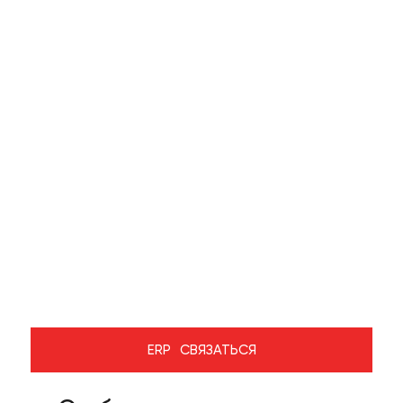
Завод Liebherr
с производительностью
100 м3/час
Разовый замес
мешалки 3м3
СВЯЗАТЬСЯ