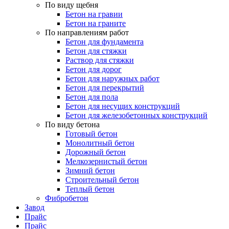
По виду щебня
Бетон на гравии
Бетон на граните
По направлениям работ
Бетон для фундамента
Бетон для стяжки
Раствор для стяжки
Бетон для дорог
Бетон для наружных работ
Бетон для перекрытий
Бетон для пола
Бетон для несущих конструкций
Бетон для железобетонных конструкций
По виду бетона
Готовый бетон
Монолитный бетон
Дорожный бетон
Мелкозернистый бетон
Зимний бетон
Строительный бетон
Теплый бетон
Фибробетон
Завод
Прайс
Прайс