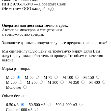
ИНН: 9705145040 — Проверьте Сами
(Не меняем ООО каждый год)
Оперативная доставка точно в срок.
Автопарк миксеров и спецтехники
с возможностью аренды.
Заполните данные - получите лучшее предложение на рынке!
Мы сделаем лучшую цену на требуемую марку. Если Вам
дадут цену ниже, обязательно проверяйте объем и качество
бетона.
Марка раствора:
М-25
М-50
М-75
М-100
М-150
М-200
М-250
М-300
М-350
М-400
Молочко
Объем бетона:
6-50 м3
50-500 м3
500-1.000 м3
Свыше 1000 м3