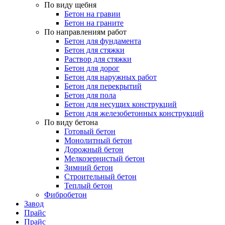
По виду щебня
Бетон на гравии
Бетон на граните
По направлениям работ
Бетон для фундамента
Бетон для стяжки
Раствор для стяжки
Бетон для дорог
Бетон для наружных работ
Бетон для перекрытий
Бетон для пола
Бетон для несущих конструкций
Бетон для железобетонных конструкций
По виду бетона
Готовый бетон
Монолитный бетон
Дорожный бетон
Мелкозернистый бетон
Зимний бетон
Строительный бетон
Теплый бетон
Фибробетон
Завод
Прайс
Прайс