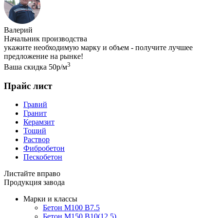
Валерий
Начальник производства
укажите необходимую марку и объем - получите лучшее
предложение на рынке!
3
Ваша скидка 50р/м
Прайс лист
Гравий
Гранит
Керамзит
Тощий
Раствор
Фибробетон
Пескобетон
Листайте вправо
Продукция завода
Марки и классы
Бетон М100 В7.5
Бетон М150 В10(12.5)