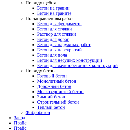
По виду щебня
Бетон на гравии
Бетон на граните
По направлениям работ
Бетон для фундамента
Бетон для стяжки
Раствор для стяжки
Бетон для дорог
Бетон для наружных работ
Бетон для перекрытий
Бетон для пола
Бетон для несущих конструкций
Бетон для железобетонных конструкций
По виду бетона
Готовый бетон
Монолитный бетон
Дорожный бетон
Мелкозернистый бетон
Зимний бетон
Строительный бетон
Теплый бетон
Фибробетон
Завод
Прайс
Прайс