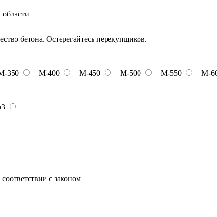
и области
чество бетона. Остерегайтесь перекупщиков.
М-350
М-400
М-450
М-500
М-550
М-6
м3
 соответствии с законом