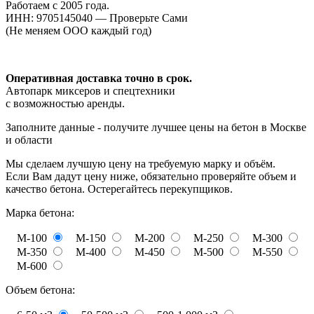
Работаем с 2005 года.
ИНН: 9705145040 — Проверьте Сами
(Не меняем ООО каждый год)
Оперативная доставка точно в срок.
Автопарк миксеров и спецтехники
с возможностью аренды.
Заполните данные - получите лучшее цены на бетон в Москве
и области
Мы сделаем лучшую цену на требуемую марку и объём.
Если Вам дадут цену ниже, обязательно проверяйте объем и
качество бетона. Остерегайтесь перекупщиков.
Марка бетона:
М-100
М-150
М-200
М-250
М-300
М-350
М-400
М-450
М-500
М-550
М-600
Объем бетона: