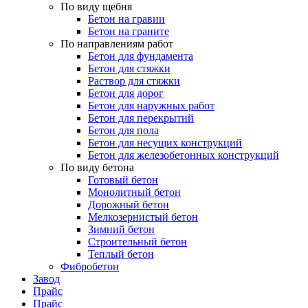
По виду щебня
Бетон на гравии
Бетон на граните
По направлениям работ
Бетон для фундамента
Бетон для стяжки
Раствор для стяжки
Бетон для дорог
Бетон для наружных работ
Бетон для перекрытий
Бетон для пола
Бетон для несущих конструкций
Бетон для железобетонных конструкций
По виду бетона
Готовый бетон
Монолитный бетон
Дорожный бетон
Мелкозернистый бетон
Зимний бетон
Строительный бетон
Теплый бетон
Фибробетон
Завод
Прайс
Прайс