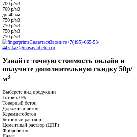
700 р/м3
700 р/м3
до 40 км
750 р/м3
750 р/м3
750 р/м3
750 р/м3
Связаться
Звоните
+7(495)-065-53-
44
zakaz@mosavtobeton.ru
Узнайте точную стоимость онлайн и
получите
дополнительную скидку 50р/
3
м
Выберете вид продукции
Готово:
0%
Товарный бетон
Дорожный бетон
Керамзитобетон
Бетонный раствор
Цементный раствор (ЦПР)
Фибробетон
Далее