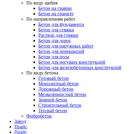
По виду щебня
Бетон на гравии
Бетон на граните
По направлениям работ
Бетон для фундамента
Бетон для стяжки
Раствор для стяжки
Бетон для дорог
Бетон для наружных работ
Бетон для перекрытий
Бетон для пола
Бетон для несущих конструкций
Бетон для железобетонных конструкций
По виду бетона
Готовый бетон
Монолитный бетон
Дорожный бетон
Мелкозернистый бетон
Зимний бетон
Строительный бетон
Теплый бетон
Фибробетон
Завод
Прайс
Прайс