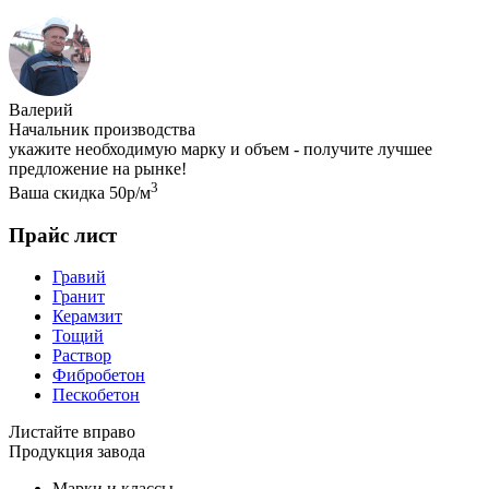
Валерий
Начальник производства
укажите необходимую марку и объем - получите лучшее
предложение на рынке!
3
Ваша скидка 50р/м
Прайс лист
Гравий
Гранит
Керамзит
Тощий
Раствор
Фибробетон
Пескобетон
Листайте вправо
Продукция завода
Марки и классы