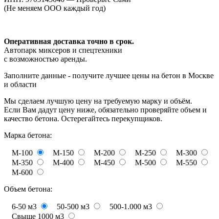
(Не меняем ООО каждый год)
Оперативная доставка точно в срок.
Автопарк миксеров и спецтехники
с возможностью аренды.
Заполните данные - получите лучшее цены на бетон в Москве
и области
Мы сделаем лучшую цену на требуемую марку и объём.
Если Вам дадут цену ниже, обязательно проверяйте объем и
качество бетона. Остерегайтесь перекупщиков.
Марка бетона:
М-100
М-150
М-200
М-250
М-300
М-350
М-400
М-450
М-500
М-550
М-600
Объем бетона:
6-50 м3
50-500 м3
500-1.000 м3
Свыше 1000 м3