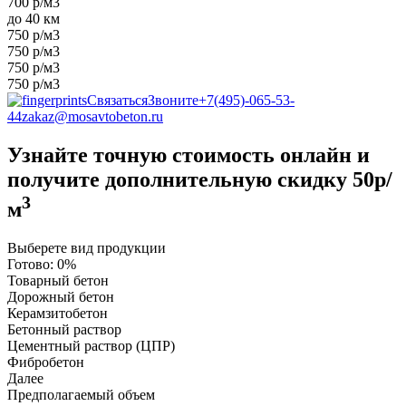
700 р/м3
до 40 км
750 р/м3
750 р/м3
750 р/м3
750 р/м3
Связаться
Звоните
+7(495)-065-53-
44
zakaz@mosavtobeton.ru
Узнайте точную стоимость онлайн и
получите
дополнительную скидку 50р/
3
м
Выберете вид продукции
Готово:
0%
Товарный бетон
Дорожный бетон
Керамзитобетон
Бетонный раствор
Цементный раствор (ЦПР)
Фибробетон
Далее
Предполагаемый объем