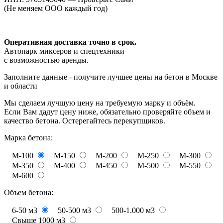
(Не меняем ООО каждый год)
Оперативная доставка точно в срок.
Автопарк миксеров и спецтехники
с возможностью аренды.
Заполните данные - получите лучшее цены на бетон в Москве
и области
Мы сделаем лучшую цену на требуемую марку и объём.
Если Вам дадут цену ниже, обязательно проверяйте объем и
качество бетона. Остерегайтесь перекупщиков.
Марка бетона:
М-100
М-150
М-200
М-250
М-300
М-350
М-400
М-450
М-500
М-550
М-600
Объем бетона:
6-50 м3
50-500 м3
500-1.000 м3
Свыше 1000 м3