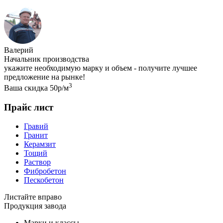
Валерий
Начальник производства
укажите необходимую марку и объем - получите лучшее
предложение на рынке!
3
Ваша скидка 50р/м
Прайс лист
Гравий
Гранит
Керамзит
Тощий
Раствор
Фибробетон
Пескобетон
Листайте вправо
Продукция завода
Марки и классы