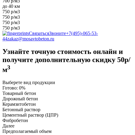
700 р/м3
до 40 км
750 р/м3
750 р/м3
750 р/м3
750 р/м3
Связаться
Звоните
+7(495)-065-53-
44
zakaz@mosavtobeton.ru
Узнайте точную стоимость онлайн и
получите
дополнительную скидку 50р/
3
м
Выберете вид продукции
Готово:
0%
Товарный бетон
Дорожный бетон
Керамзитобетон
Бетонный раствор
Цементный раствор (ЦПР)
Фибробетон
Далее
Предполагаемый объем