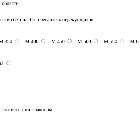
и области
чество бетона. Остерегайтесь перекупщиков.
М-350
М-400
М-450
М-500
М-550
М-6
м3
 соответствии с законом