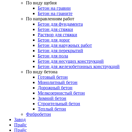
По виду щебня
Бетон на гравии
Бетон на граните
По направлениям работ
Бетон для фундамента
Бетон для стяжки
Раствор для стяжки
Бетон для дорог
Бетон для наружных работ
Бетон для перекрытий
Бетон для пола
Бетон для несущих конструкций
Бетон для железобетонных конструкций
По виду бетона
Готовый бетон
Монолитный бетон
Дорожный бетон
Мелкозернистый бетон
Зимний бетон
Строительный бетон
Теплый бетон
Фибробетон
Завод
Прайс
Прайс