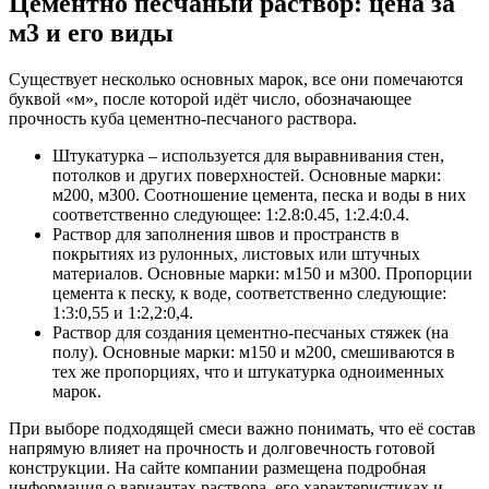
Цементно песчаный раствор: цена за
м3 и его виды
Существует несколько основных марок, все они помечаются
буквой «м», после которой идёт число, обозначающее
прочность куба цементно-песчаного раствора.
Штукатурка – используется для выравнивания стен,
потолков и других поверхностей. Основные марки:
м200, м300. Соотношение цемента, песка и воды в них
соответственно следующее: 1:2.8:0.45, 1:2.4:0.4.
Раствор для заполнения швов и пространств в
покрытиях из рулонных, листовых или штучных
материалов. Основные марки: м150 и м300. Пропорции
цемента к песку, к воде, соответственно следующие:
1:3:0,55 и 1:2,2:0,4.
Раствор для создания цементно-песчаных стяжек (на
полу). Основные марки: м150 и м200, смешиваются в
тех же пропорциях, что и штукатурка одноименных
марок.
При выборе подходящей смеси важно понимать, что её состав
напрямую влияет на прочность и долговечность готовой
конструкции. На сайте компании размещена подробная
информация о вариантах раствора, его характеристиках и