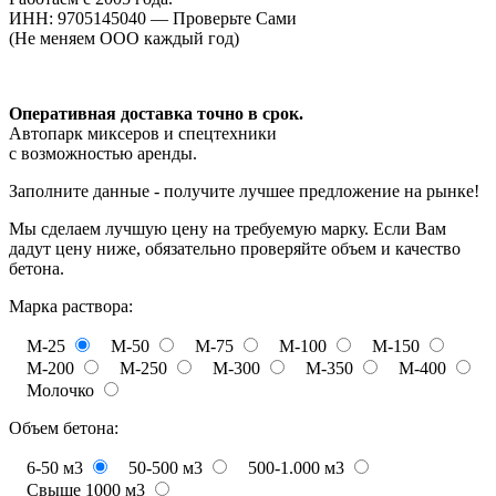
ИНН: 9705145040 — Проверьте Сами
(Не меняем ООО каждый год)
Оперативная доставка точно в срок.
Автопарк миксеров и спецтехники
с возможностью аренды.
Заполните данные - получите лучшее предложение на рынке!
Мы сделаем лучшую цену на требуемую марку. Если Вам
дадут цену ниже, обязательно проверяйте объем и качество
бетона.
Марка раствора:
М-25
М-50
М-75
М-100
М-150
М-200
М-250
М-300
М-350
М-400
Молочко
Объем бетона:
6-50 м3
50-500 м3
500-1.000 м3
Свыше 1000 м3