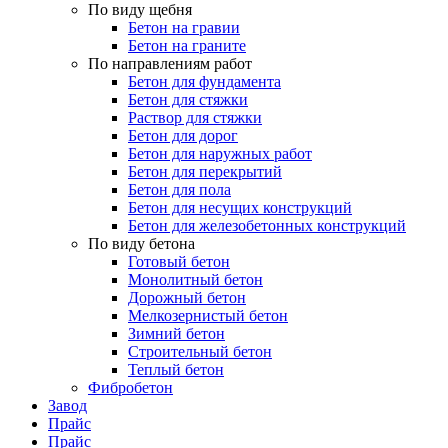
По виду щебня
Бетон на гравии
Бетон на граните
По направлениям работ
Бетон для фундамента
Бетон для стяжки
Раствор для стяжки
Бетон для дорог
Бетон для наружных работ
Бетон для перекрытий
Бетон для пола
Бетон для несущих конструкций
Бетон для железобетонных конструкций
По виду бетона
Готовый бетон
Монолитный бетон
Дорожный бетон
Мелкозернистый бетон
Зимний бетон
Строительный бетон
Теплый бетон
Фибробетон
Завод
Прайс
Прайс