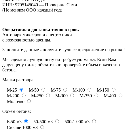
ИНН: 9705145040 — Проверьте Сами
(Не меняем ООО каждый год)
Оперативная доставка точно в срок.
Автопарк миксеров и спецтехники
с возможностью аренды.
Заполните данные - получите лучшее предложение на рынке!
Мы сделаем лучшую цену на требуемую марку. Если Вам
дадут цену ниже, обязательно проверяйте объем и качество
бетона.
Марка раствора:
М-25
М-50
М-75
М-100
М-150
М-200
М-250
М-300
М-350
М-400
Молочко
Объем бетона:
6-50 м3
50-500 м3
500-1.000 м3
Свыше 1000 м3