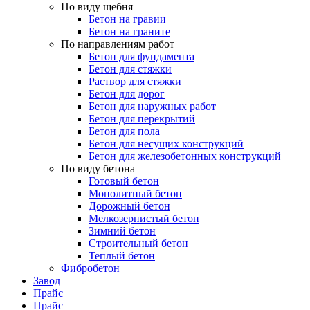
По виду щебня
Бетон на гравии
Бетон на граните
По направлениям работ
Бетон для фундамента
Бетон для стяжки
Раствор для стяжки
Бетон для дорог
Бетон для наружных работ
Бетон для перекрытий
Бетон для пола
Бетон для несущих конструкций
Бетон для железобетонных конструкций
По виду бетона
Готовый бетон
Монолитный бетон
Дорожный бетон
Мелкозернистый бетон
Зимний бетон
Строительный бетон
Теплый бетон
Фибробетон
Завод
Прайс
Прайс