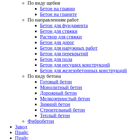
По виду щебня
Бетон на гравии
Бетон на граните
По направлениям работ
Бетон для фундамента
Бетон для стяжки
Раствор для стяжки
Бетон для дорог
Бетон для наружных работ
Бетон для перекрытий
Бетон для пола
Бетон для несущих конструкций
Бетон для железобетонных конструкций
По виду бетона
Готовый бетон
Монолитный бетон
Дорожный бетон
Мелкозернистый бетон
Зимний бетон
Строительный бетон
Теплый бетон
Фибробетон
Завод
Прайс
Прайс