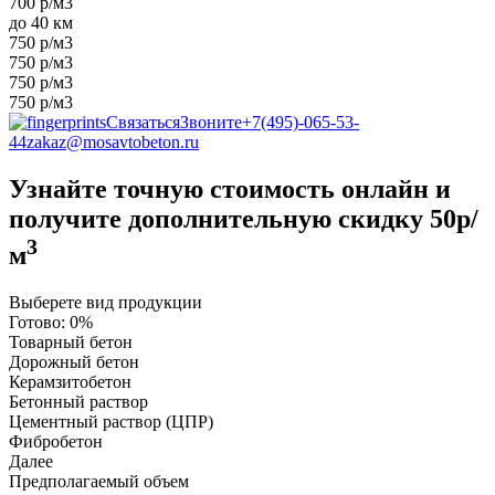
700 р/м3
до 40 км
750 р/м3
750 р/м3
750 р/м3
750 р/м3
Связаться
Звоните
+7(495)-065-53-
44
zakaz@mosavtobeton.ru
Узнайте точную стоимость онлайн и
получите
дополнительную скидку 50р/
3
м
Выберете вид продукции
Готово:
0%
Товарный бетон
Дорожный бетон
Керамзитобетон
Бетонный раствор
Цементный раствор (ЦПР)
Фибробетон
Далее
Предполагаемый объем