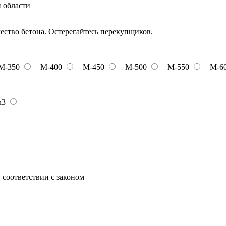
и области
чество бетона. Остерегайтесь перекупщиков.
М-350
М-400
М-450
М-500
М-550
М-6
м3
 соответствии с законом