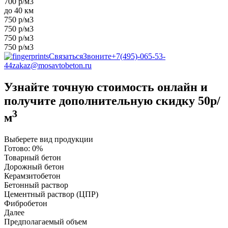
700 р/м3
до 40 км
750 р/м3
750 р/м3
750 р/м3
750 р/м3
Связаться
Звоните
+7(495)-065-53-
44
zakaz@mosavtobeton.ru
Узнайте точную стоимость онлайн и
получите
дополнительную скидку 50р/
3
м
Выберете вид продукции
Готово:
0%
Товарный бетон
Дорожный бетон
Керамзитобетон
Бетонный раствор
Цементный раствор (ЦПР)
Фибробетон
Далее
Предполагаемый объем