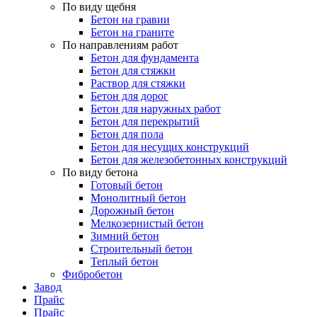
По виду щебня
Бетон на гравии
Бетон на граните
По направлениям работ
Бетон для фундамента
Бетон для стяжки
Раствор для стяжки
Бетон для дорог
Бетон для наружных работ
Бетон для перекрытий
Бетон для пола
Бетон для несущих конструкций
Бетон для железобетонных конструкций
По виду бетона
Готовый бетон
Монолитный бетон
Дорожный бетон
Мелкозернистый бетон
Зимний бетон
Строительный бетон
Теплый бетон
Фибробетон
Завод
Прайс
Прайс