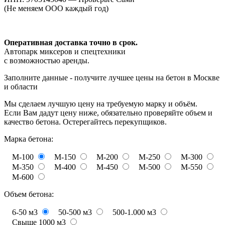
(Не меняем ООО каждый год)
Оперативная доставка точно в срок.
Автопарк миксеров и спецтехники
с возможностью аренды.
Заполните данные - получите лучшее цены на бетон в Москве
и области
Мы сделаем лучшую цену на требуемую марку и объём.
Если Вам дадут цену ниже, обязательно проверяйте объем и
качество бетона. Остерегайтесь перекупщиков.
Марка бетона:
М-100
М-150
М-200
М-250
М-300
М-350
М-400
М-450
М-500
М-550
М-600
Объем бетона:
6-50 м3
50-500 м3
500-1.000 м3
Свыше 1000 м3