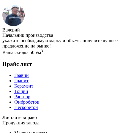
Валерий
Начальник производства
укажите необходимую марку и объем - получите лучшее
предложение на рынке!
3
Ваша скидка 50р/м
Прайс лист
Гравий
Гранит
Керамзит
Тощий
Раствор
Фибробетон
Пескобетон
Листайте вправо
Продукция завода
Марки и классы