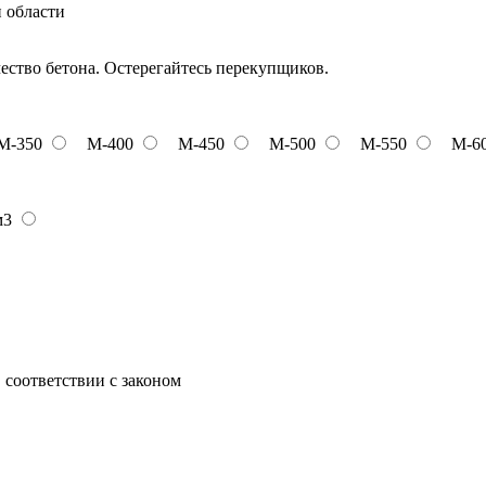
и области
чество бетона. Остерегайтесь перекупщиков.
М-350
М-400
М-450
М-500
М-550
М-6
м3
 соответствии с законом