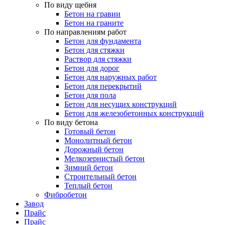
По виду щебня
Бетон на гравии
Бетон на граните
По направлениям работ
Бетон для фундамента
Бетон для стяжки
Раствор для стяжки
Бетон для дорог
Бетон для наружных работ
Бетон для перекрытий
Бетон для пола
Бетон для несущих конструкций
Бетон для железобетонных конструкций
По виду бетона
Готовый бетон
Монолитный бетон
Дорожный бетон
Мелкозернистый бетон
Зимний бетон
Строительный бетон
Теплый бетон
Фибробетон
Завод
Прайс
Прайс