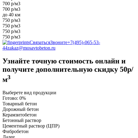
700 р/м3
700 р/м3
до 40 км
750 р/м3
750 р/м3
750 р/м3
750 р/м3
Связаться
Звоните
+7(495)-065-53-
44
zakaz@mosavtobeton.ru
Узнайте точную стоимость онлайн и
получите
дополнительную скидку 50р/
3
м
Выберете вид продукции
Готово:
0%
Товарный бетон
Дорожный бетон
Керамзитобетон
Бетонный раствор
Цементный раствор (ЦПР)
Фибробетон
Далее