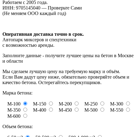
Работаем с 2005 года.
ИНН: 9705145040 — Проверьте Сами
(Не меняем ООО каждый год)
Оперативная доставка точно в срок.
Автопарк миксеров и спецтехники
с возможностью аренды.
Заполните данные - получите лучшее цены на бетон в Москве
и области
Мы сделаем лучшую цену на требуемую марку и объём.
Если Вам дадут цену ниже, обязательно проверяйте объем и
качество бетона. Остерегайтесь перекупщиков.
Марка бетона:
М-100
М-150
М-200
М-250
М-300
М-350
М-400
М-450
М-500
М-550
М-600
Объем бетона: