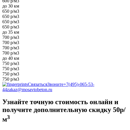
600 р/м3
до 30 км
650 р/м3
650 р/м3
650 р/м3
650 р/м3
до 35 км
700 р/м3
700 р/м3
700 р/м3
700 р/м3
до 40 км
750 р/м3
750 р/м3
750 р/м3
750 р/м3
Связаться
Звоните
+7(495)-065-53-
44
zakaz@mosavtobeton.ru
Узнайте точную стоимость онлайн и
получите
дополнительную скидку 50р/
3
м