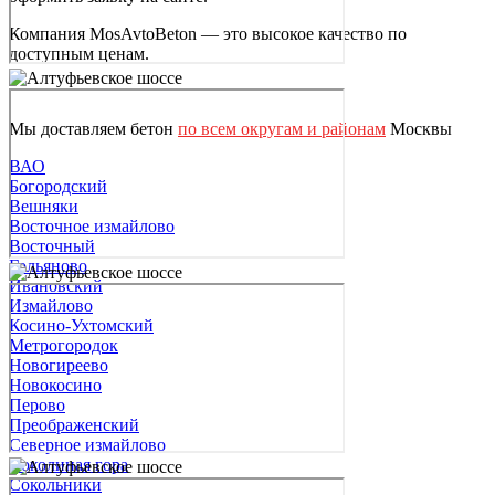
Компания MosAvtoBeton — это высокое качество по
доступным ценам.
Мы доставляем бетон
по всем округам и районам
Москвы
ВАО
Богородский
Вешняки
Восточное измайлово
Восточный
Гольяново
Ивановский
Измайлово
Косино-Ухтомский
Метрогородок
Новогиреево
Новокосино
Перово
Преображенский
Северное измайлово
Соколиная гора
Сокольники