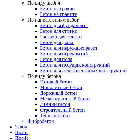
По виду щебня
Бетон на гравии
Бетон на граните
По направлениям работ
Бетон для фундамента
Бетон для стяжки
Раствор для стяжки
Бетон для дорог
Бетон для наружных работ
Бетон для перекрытий
Бетон для пола
Бетон для несущих конструкций
Бетон для железобетонных конструкций
По виду бетона
Готовый бетон
Монолитный бетон
Дорожный бетон
Мелкозернистый бетон
Зимний бетон
Строительный бетон
Теплый бетон
Фибробетон
Завод
Прайс
Прайс