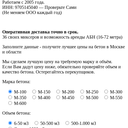
Работаем с 2005 года.
ИНН: 9705145040 — Проверьте Сами
(Не меняем ООО каждый год)
Оперативная доставка точно в срок.
36 своих миксеров и возможность аренды АБН (16-72 метра)
Заполните данные - получите лучшее цены на бетон в Москве
и области
Мы сделаем лучшую цену на требуемую марку и объём.
Если Вам дадут цену ниже, обязательно проверяйте объем и
качество бетона. Остерегайтесь перекупщиков.
Марка бетона:
М-100
М-150
М-200
М-250
М-300
М-350
М-400
М-450
М-500
М-550
М-600
Объем бетона:
6-50 м3
50-500 м3
500-1.000 м3