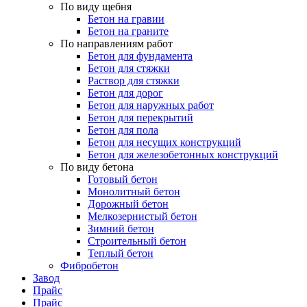
По виду щебня
Бетон на гравии
Бетон на граните
По направлениям работ
Бетон для фундамента
Бетон для стяжки
Раствор для стяжки
Бетон для дорог
Бетон для наружных работ
Бетон для перекрытий
Бетон для пола
Бетон для несущих конструкций
Бетон для железобетонных конструкций
По виду бетона
Готовый бетон
Монолитный бетон
Дорожный бетон
Мелкозернистый бетон
Зимний бетон
Строительный бетон
Теплый бетон
Фибробетон
Завод
Прайс
Прайс