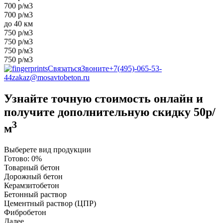
700 р/м3
700 р/м3
до 40 км
750 р/м3
750 р/м3
750 р/м3
750 р/м3
Связаться
Звоните
+7(495)-065-53-
44
zakaz@mosavtobeton.ru
Узнайте точную стоимость онлайн и
получите
дополнительную скидку 50р/
3
м
Выберете вид продукции
Готово:
0%
Товарный бетон
Дорожный бетон
Керамзитобетон
Бетонный раствор
Цементный раствор (ЦПР)
Фибробетон
Далее