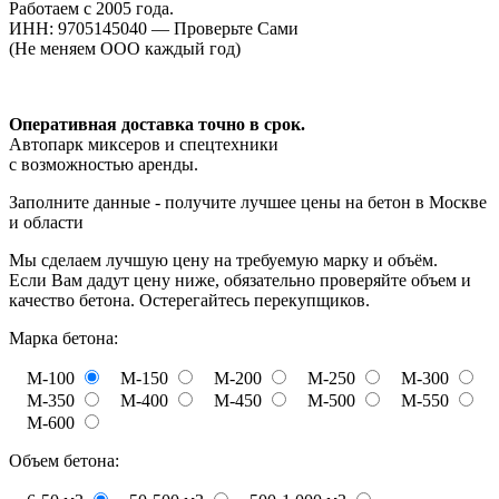
Работаем с 2005 года.
ИНН: 9705145040 — Проверьте Сами
(Не меняем ООО каждый год)
Оперативная доставка точно в срок.
Автопарк миксеров и спецтехники
с возможностью аренды.
Заполните данные - получите лучшее цены на бетон в Москве
и области
Мы сделаем лучшую цену на требуемую марку и объём.
Если Вам дадут цену ниже, обязательно проверяйте объем и
качество бетона. Остерегайтесь перекупщиков.
Марка бетона:
М-100
М-150
М-200
М-250
М-300
М-350
М-400
М-450
М-500
М-550
М-600
Объем бетона: