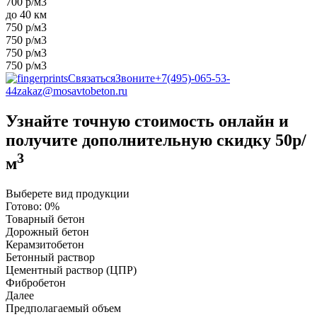
700 р/м3
до 40 км
750 р/м3
750 р/м3
750 р/м3
750 р/м3
Связаться
Звоните
+7(495)-065-53-
44
zakaz@mosavtobeton.ru
Узнайте точную стоимость онлайн и
получите
дополнительную скидку 50р/
3
м
Выберете вид продукции
Готово:
0%
Товарный бетон
Дорожный бетон
Керамзитобетон
Бетонный раствор
Цементный раствор (ЦПР)
Фибробетон
Далее
Предполагаемый объем