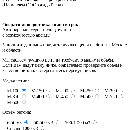
(Не меняем ООО каждый год)
Оперативная доставка точно в срок.
Автопарк миксеров и спецтехники
с возможностью аренды.
Заполните данные - получите лучшее цены на бетон в Москве
и области
Мы сделаем лучшую цену на требуемую марку и объём.
Если Вам дадут цену ниже, обязательно проверяйте объем и
качество бетона. Остерегайтесь перекупщиков.
Марка бетона:
М-100
М-150
М-200
М-250
М-300
М-350
М-400
М-450
М-500
М-550
М-600
Объем бетона:
6-50 м3
50-500 м3
500-1.000 м3
Свыше 1000 м3