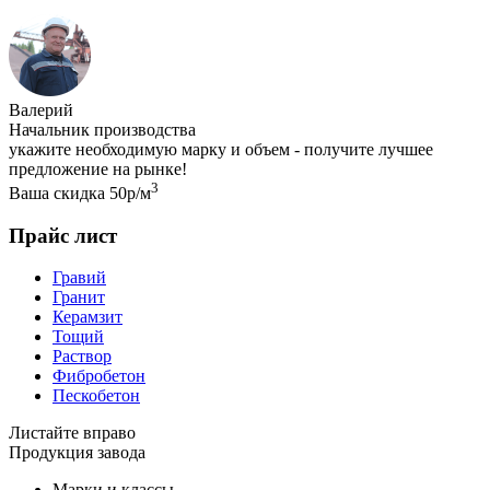
Валерий
Начальник производства
укажите необходимую марку и объем - получите лучшее
предложение на рынке!
3
Ваша скидка 50р/м
Прайс лист
Гравий
Гранит
Керамзит
Тощий
Раствор
Фибробетон
Пескобетон
Листайте вправо
Продукция завода
Марки и классы