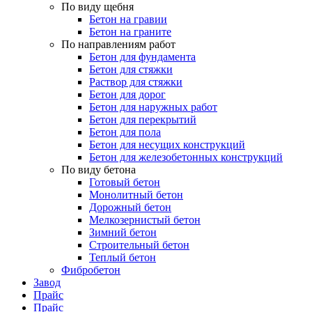
По виду щебня
Бетон на гравии
Бетон на граните
По направлениям работ
Бетон для фундамента
Бетон для стяжки
Раствор для стяжки
Бетон для дорог
Бетон для наружных работ
Бетон для перекрытий
Бетон для пола
Бетон для несущих конструкций
Бетон для железобетонных конструкций
По виду бетона
Готовый бетон
Монолитный бетон
Дорожный бетон
Мелкозернистый бетон
Зимний бетон
Строительный бетон
Теплый бетон
Фибробетон
Завод
Прайс
Прайс