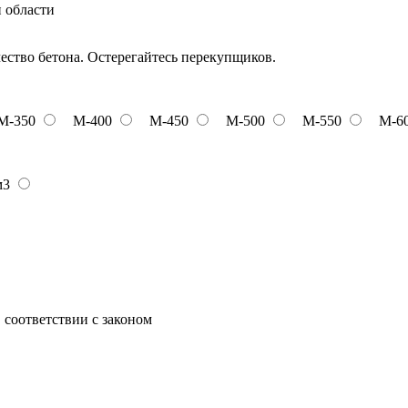
и области
чество бетона. Остерегайтесь перекупщиков.
М-350
М-400
М-450
М-500
М-550
М-6
м3
 соответствии с законом