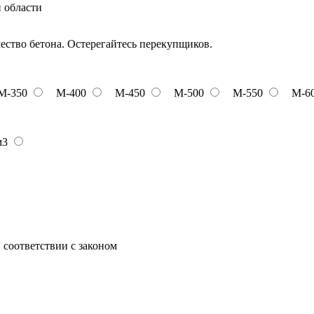
и области
чество бетона. Остерегайтесь перекупщиков.
М-350
М-400
М-450
М-500
М-550
М-6
м3
 соответствии с законом