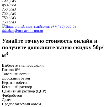
700 р/м3
до 40 км
750 р/м3
750 р/м3
750 р/м3
750 р/м3
Связаться
Звоните
+7(495)-065-53-
44
zakaz@mosavtobeton.ru
Узнайте точную стоимость онлайн и
получите
дополнительную скидку 50р/
3
м
Выберете вид продукции
Готово:
0%
Товарный бетон
Дорожный бетон
Керамзитобетон
Бетонный раствор
Цементный раствор (ЦПР)
Фибробетон
Далее
Предполагаемый объем