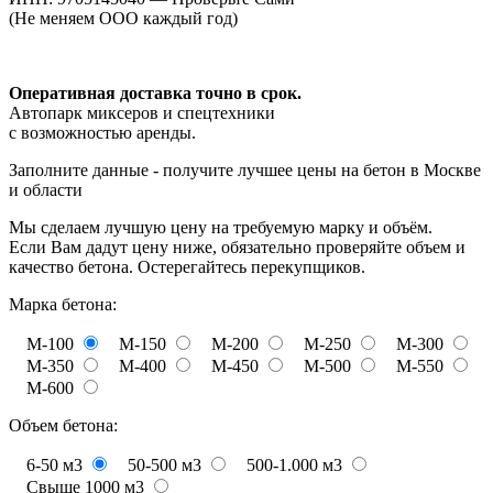
(Не меняем ООО каждый год)
Оперативная доставка точно в срок.
Автопарк миксеров и спецтехники
с возможностью аренды.
Заполните данные - получите лучшее цены на бетон в Москве
и области
Мы сделаем лучшую цену на требуемую марку и объём.
Если Вам дадут цену ниже, обязательно проверяйте объем и
качество бетона. Остерегайтесь перекупщиков.
Марка бетона:
М-100
М-150
М-200
М-250
М-300
М-350
М-400
М-450
М-500
М-550
М-600
Объем бетона:
6-50 м3
50-500 м3
500-1.000 м3
Свыше 1000 м3