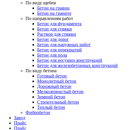
По виду щебня
Бетон на гравии
Бетон на граните
По направлениям работ
Бетон для фундамента
Бетон для стяжки
Раствор для стяжки
Бетон для дорог
Бетон для наружных работ
Бетон для перекрытий
Бетон для пола
Бетон для несущих конструкций
Бетон для железобетонных конструкций
По виду бетона
Готовый бетон
Монолитный бетон
Дорожный бетон
Мелкозернистый бетон
Зимний бетон
Строительный бетон
Теплый бетон
Фибробетон
Завод
Прайс
Прайс