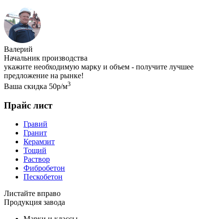
Валерий
Начальник производства
укажите необходимую марку и объем - получите лучшее
предложение на рынке!
3
Ваша скидка 50р/м
Прайс лист
Гравий
Гранит
Керамзит
Тощий
Раствор
Фибробетон
Пескобетон
Листайте вправо
Продукция завода
Марки и классы