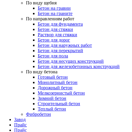
По виду щебня
Бетон на гравии
Бетон на граните
По направлениям работ
Бетон для фундамента
Бетон для стяжки
Раствор для стяжки
Бетон для дорог
Бетон для наружных работ
Бетон для перекрытий
Бетон для пола
Бетон для несущих конструкций
Бетон для железобетонных конструкций
По виду бетона
Готовый бетон
Монолитный бетон
Дорожный бетон
Мелкозернистый бетон
Зимний бетон
Строительный бетон
Теплый бетон
Фибробетон
Завод
Прайс
Прайс