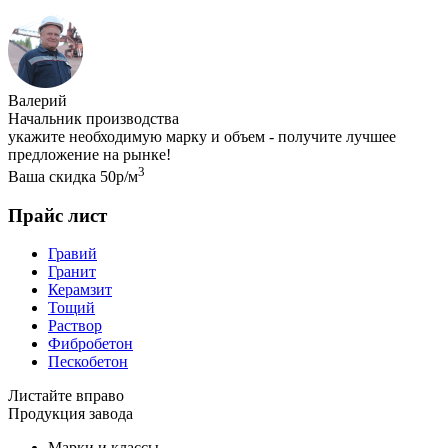
Валерий
Начальник производства
укажите необходимую марку и объем - получите лучшее
предложение на рынке!
3
Ваша скидка 50р/м
Прайс лист
Гравий
Гранит
Керамзит
Тощий
Раствор
Фибробетон
Пескобетон
Листайте вправо
Продукция завода
Марки и классы