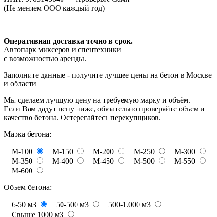
(Не меняем ООО каждый год)
Оперативная доставка точно в срок.
Автопарк миксеров и спецтехники
с возможностью аренды.
Заполните данные - получите лучшее цены на бетон в Москве
и области
Мы сделаем лучшую цену на требуемую марку и объём.
Если Вам дадут цену ниже, обязательно проверяйте объем и
качество бетона. Остерегайтесь перекупщиков.
Марка бетона:
М-100
М-150
М-200
М-250
М-300
М-350
М-400
М-450
М-500
М-550
М-600
Объем бетона:
6-50 м3
50-500 м3
500-1.000 м3
Свыше 1000 м3