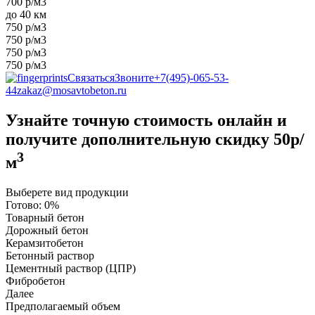
700 р/м3
до 40 км
750 р/м3
750 р/м3
750 р/м3
750 р/м3
Связаться
Звоните
+7(495)-065-53-
44
zakaz@mosavtobeton.ru
Узнайте точную стоимость онлайн и
получите
дополнительную скидку 50р/
3
м
Выберете вид продукции
Готово:
0%
Товарный бетон
Дорожный бетон
Керамзитобетон
Бетонный раствор
Цементный раствор (ЦПР)
Фибробетон
Далее
Предполагаемый объем