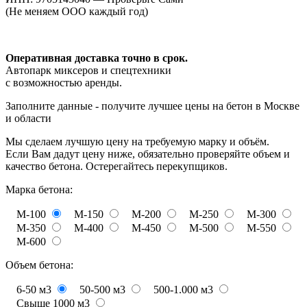
(Не меняем ООО каждый год)
Оперативная доставка точно в срок.
Автопарк миксеров и спецтехники
с возможностью аренды.
Заполните данные - получите лучшее цены на бетон в Москве
и области
Мы сделаем лучшую цену на требуемую марку и объём.
Если Вам дадут цену ниже, обязательно проверяйте объем и
качество бетона. Остерегайтесь перекупщиков.
Марка бетона:
М-100
М-150
М-200
М-250
М-300
М-350
М-400
М-450
М-500
М-550
М-600
Объем бетона:
6-50 м3
50-500 м3
500-1.000 м3
Свыше 1000 м3