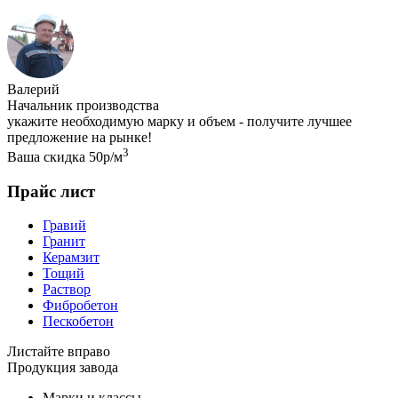
Валерий
Начальник производства
укажите необходимую марку и объем - получите лучшее
предложение на рынке!
3
Ваша скидка 50р/м
Прайс лист
Гравий
Гранит
Керамзит
Тощий
Раствор
Фибробетон
Пескобетон
Листайте вправо
Продукция завода
Марки и классы