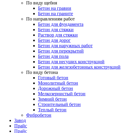
По виду щебня
Бетон на гравии
Бетон на граните
По направлениям работ
Бетон для фундамента
Бетон для стяжки
Раствор для стяжки
Бетон для дорог
Бетон для наружных работ
Бетон для перекрытий
Бетон для пола
Бетон для несущих конструкций
Бетон для железобетонных конструкций
По виду бетона
Готовый бетон
Монолитный бетон
Дорожный бетон
Мелкозернистый бетон
Зимний бетон
Строительный бетон
Теплый бетон
Фибробетон
Завод
Прайс
Прайс