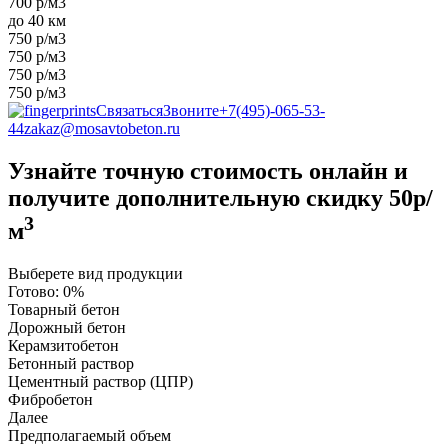
700 р/м3
до 40 км
750 р/м3
750 р/м3
750 р/м3
750 р/м3
Связаться
Звоните
+7(495)-065-53-
44
zakaz@mosavtobeton.ru
Узнайте точную стоимость онлайн и
получите
дополнительную скидку 50р/
3
м
Выберете вид продукции
Готово:
0%
Товарный бетон
Дорожный бетон
Керамзитобетон
Бетонный раствор
Цементный раствор (ЦПР)
Фибробетон
Далее
Предполагаемый объем