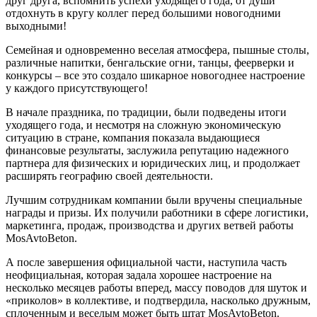
друг друга, вспомнить успехи уходящего года, от души
отдохнуть в кругу коллег перед большими новогодними
выходными!
Семейная и одновременно веселая атмосфера, пышные столы,
различные напитки, бенгальские огни, танцы, феерверки и
конкурсы – все это создало шикарное новогоднее настроение
у каждого присутствующего!
В начале праздника, по традиции, были подведены итоги
уходящего года, и несмотря на сложную экономическую
ситуацию в стране, компания показала выдающиеся
финансовые результаты, заслужила репутацию надежного
партнера для физических и юридических лиц, и продолжает
расширять географию своей деятельности.
Лучшим сотрудникам компании были вручены специальные
награды и призы. Их получили работники в сфере логистики,
маркетинга, продаж, производства и других ветвей работы
MosAvtoBeton.
А после завершения официальной части, наступила часть
неофициальная, которая задала хорошее настроение на
несколько месяцев работы вперед, массу поводов для шуток и
«приколов» в коллективе, и подтвердила, насколько дружным,
сплоченным и веселым может быть штат MosAvtoBeton.